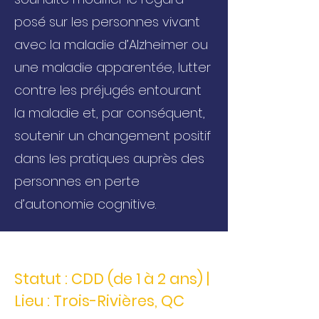
posé sur les personnes vivant
avec la maladie d’Alzheimer ou
une maladie apparentée, lutter
contre les préjugés entourant
la maladie et, par conséquent,
soutenir un changement positif
dans les pratiques auprès des
personnes en perte
d’autonomie cognitive.
Statut : CDD (de 1 à 2 ans) |
Lieu : Trois-Rivières, QC